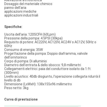
Rilevazione atmosferica
Dosaggio del materiale chimico
panno dell'aria
applicazioni mediche
applicazioni industriali
Specifiche:
Uscita dell'aria: 120SCFH (60Lpm)
Pressione della pompa: 4.5PSI (30kpa)
Requisito di potere: AC220V, AC120V, AC24V o AC12V, 50Hz o
60Hz
Consumo di energia: 35W
Progettazione della pompa: Doppio diaframma, valvole
dell'ornitorinco
Corpo di pompa: Di alluminio
Diametro dell'entrata & dello sbocco: 9,8 millimetri
Collegamenti elettrici: paia del conduttore isolato da 1 ft
(300mm)
Livello acustico: 40db disgiunto, l'operazione collegata ridurrà il
livello di db
Dimensione (LxWxH): 138x155x96 millimetro
Peso netto: 3kg
Curva di prestazione