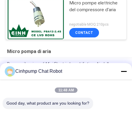
Micro pompe elettriche
del compressore d'aria
negotiable MOQ:210pcs
CONTACT
Micro pompa di aria
Pompa silenziosa di Mini Electric Long Lifetime Air della
pompa di aria di Cinhpump micro
Cinhpump Chat Robot
Pompa di aria di CC dell'acquario 12V micro non danneggiare
con il ritorno dell'acqua
11:48 AM
Pompa di aria medica di pressione sanguigna
Good day, what product are you looking for?
Categorie popolari
Tutti