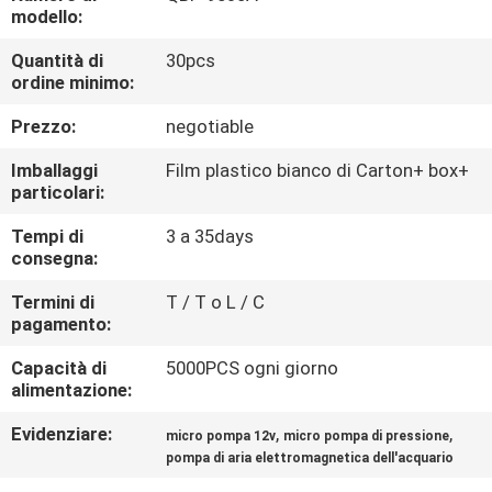
CONTROLLO
modello:
DI
Quantità di
30pcs
ordine minimo:
QUALITÀ
Prezzo:
negotiable
CONTATTICI
Imballaggi
Film plastico bianco di Carton+ box+
particolari:
NOTIZIE
Tempi di
3 a 35days
consegna:
MAPPA
Termini di
T / T o L / C
pagamento:
DEL
Capacità di
5000PCS ogni giorno
SITO
alimentazione:
Evidenziare:
,
,
micro pompa 12v
micro pompa di pressione
PRIVACY
pompa di aria elettromagnetica dell'acquario
POLICY