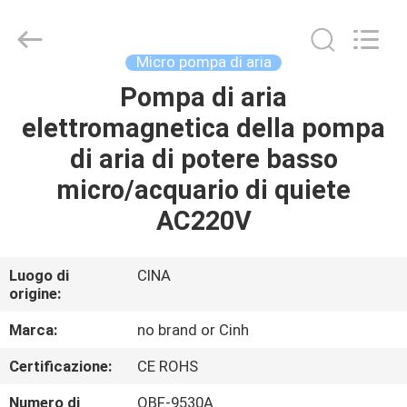
-
2026
Cinh
group
co.,limited.
Micro pompa di aria
All
Rights
Reserved.
Pompa di aria
CASA
elettromagnetica della pompa
PRODOTTI
di aria di potere basso
micro/acquario di quiete
CIRCA
AC220V
NOI
Luogo di
CINA
origine:
GIRO
DELLA
Marca:
no brand or Cinh
FABBRICA
Certificazione:
CE ROHS
Numero di
QBF-9530A