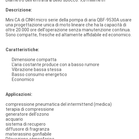
Diametro dell'entrata & dello sbocco: 9,8 millimetri
Descrizione:
Mini CA di CINH micro serie della pompa di aria QBF-9530A usare
una progettazione unica di moto lineare che ha la capacità di
oltre 20.000 ore dell'operazione senza manutenzione continua.
Sono compatte, fresche ed altamente affidabile ed economico.
Caratteristiche:
Dimensione compatta
L'aria costante produce con a basso rumore
Vibrazione bassa stessa
Basso consumo energetico
Economico
Applicazioni:
compressione pneumatica del intermittend (medica)
terapia di compressione
generatore dell'ozono
acquario
sistema di recupero
diffusore di fragranza
materassino gonfiabile