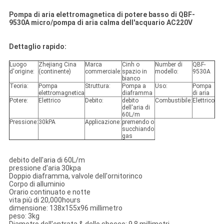
Pompa di aria elettromagnetica di potere basso di QBF-
9530A micro/pompa di aria calma dell'acquario AC220V
Dettaglio rapido:
Luogo
Zhejiang Cina
Marca
Cinh o
Number di
QBF-
d'origine:
(continente)
commerciale:
spazio in
modello:
9530A
bianco
Teoria:
Pompa
Struttura:
Pompa a
Uso:
Pompa
elettromagnetica
diaframma
di aria
Potere:
Elettrico
Debito:
debito
Combustibile:
Elettrico
dell'aria di
60L/m
Pressione:
30kPA
Applicazione:
premendo o
succhiando
gas
debito dell'aria di 60L/m
pressione d'aria 30kpa
Doppio diaframma, valvole dell'ornitorinco
Corpo di alluminio
Orario continuato e notte
vita più di 20,000hours
dimensione: 138x155x96 millimetro
peso: 3kg