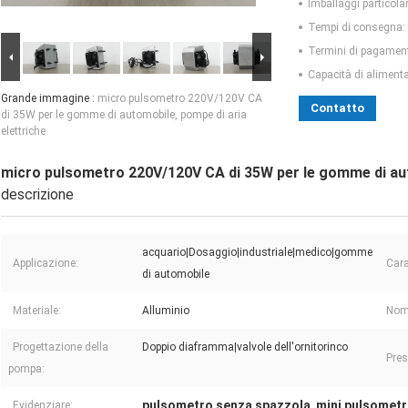
Imballaggi particolar
Tempi di consegna:
Termini di pagamen
Capacità di aliment
Grande immagine :
micro pulsometro 220V/120V CA
Contatto
di 35W per le gomme di automobile, pompe di aria
elettriche
micro pulsometro 220V/120V CA di 35W per le gomme di aut
descrizione
acquario|Dosaggio|industriale|medico|gomme
Applicazione:
Cara
di automobile
Materiale:
Alluminio
Nome
Progettazione della
Doppio diaframma|valvole dell'ornitorinco
Pres
pompa:
pulsometro senza spazzola
mini pulsomet
Evidenziare:
,