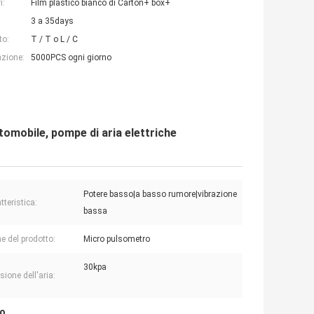
i:
Film plastico bianco di Carton+ box+
3 a 35days
to:
T / T o L / C
azione:
5000PCS ogni giorno
omobile, pompe di aria elettriche
Potere basso|a basso rumore|vibrazione
tteristica:
bassa
 del prodotto:
Micro pulsometro
30kpa
sione dell'aria:
ro