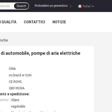
Richiedere un preventivo
Search
|
Italian
 QUALITÀ
CONTATTICI
NOTIZIE
riche
i automobile, pompe di aria elettriche
CINA
no brand or Cinh
CE ROHS
QBF-9530A
nto e spedizione:
minimo:
30pcs
negotiable