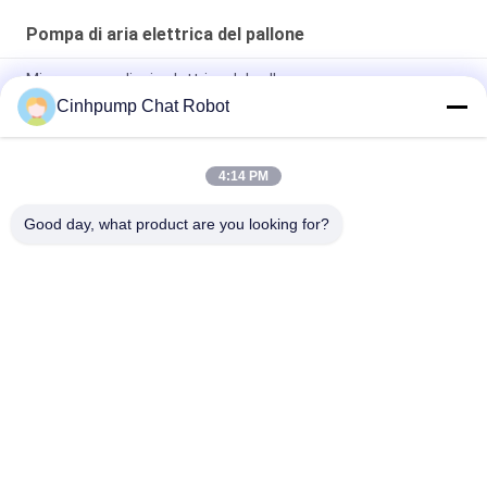
Pompa di aria elettrica del pallone
Micro pompa di aria elettrica del pallone
Cinhpump Chat Robot
Pulsometri elettrici di CC della pompa di aria del pallone
dell'acquario 12V 1.5L/m. di 90KPA
4:14 PM
pompe di aria elettriche di CC della pompa di aria del pallone
del pallone elettrico senza spazzola 12V mini
Good day, what product are you looking for?
Categorie popolari
Tutti
Micro Pompa Di Aria
Mini Air Pump
Pompa Di Aria Del 
Micro Pulsometro
Diaframma
Pompa Di Aria 
Pompa Senza 
Elettromagnetica
Spazzola Di CC