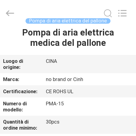
-
2026
Cinh
group
co.,limited.
Pompa di aria elettrica del pallone
All
Rights
Reserved.
Pompa di aria elettrica
CASA
medica del pallone
PRODOTTI
Luogo di
CINA
origine:
CIRCA
NOI
Marca:
no brand or Cinh
Certificazione:
CE ROHS UL
GIRO
Numero di
PMA-15
DELLA
modello:
FABBRICA
Quantità di
30pcs
ordine minimo: