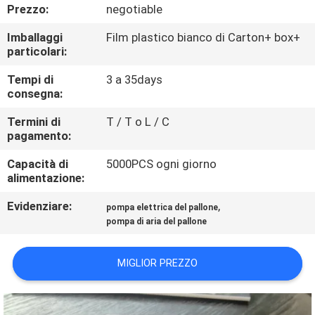
CONTROLLO
Prezzo:
negotiable
DI
Imballaggi
Film plastico bianco di Carton+ box+
particolari:
QUALITÀ
Tempi di
3 a 35days
consegna:
CONTATTICI
Termini di
T / T o L / C
pagamento:
NOTIZIE
Capacità di
5000PCS ogni giorno
alimentazione:
MAPPA
Evidenziare:
,
pompa elettrica del pallone
DEL
pompa di aria del pallone
SITO
MIGLIOR PREZZO
PRIVACY
POLICY