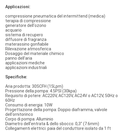
Applicazioni:
compressione pneumatica del intermittend (medica)
terapia di compressione
generatore dell'ozono
acquario
sistema di recupero
diffusore di fragranza
materassino gonfiabile
Rilevazione atmosferica
Dosaggio del materiale chimico
panno dell'aria
applicazioni mediche
applicazioni industriali
Specifiche:
Aria prodotta: 30SCFH (15Lpm)
Pressione della pompa: 4.5PSI (30kpa)
Requisito di potere: AC220V, AC120V, AC24V o AC12V, 50Hz o
60Hz
Consumo di energia: 10W
Progettazione della pompa: Doppio diaframma, valvole
dell'ornitorinco
Corpo di pompa: Alluminio
Diametro dell'entrata & dello sbocco: 0,3" (7.6mm)
Collegamenti elettrici: paia del conduttore isolato da 1 ft