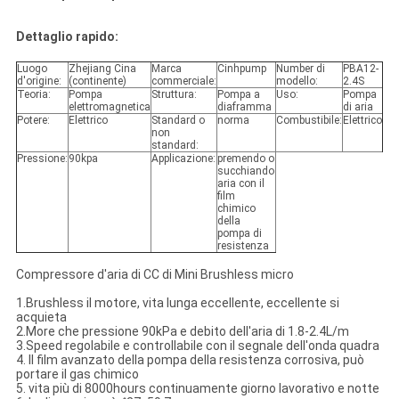
Dettaglio rapido:
Luogo
Zhejiang Cina
Marca
Cinhpump
Number di
PBA12-
d'origine:
(continente)
commerciale:
modello:
2.4S
Teoria:
Pompa
Struttura:
Pompa a
Uso:
Pompa
elettromagnetica
diaframma
di aria
Potere:
Elettrico
Standard o
norma
Combustibile:
Elettrico
non
standard:
Pressione:
90kpa
Applicazione:
premendo o
succhiando
aria con il
film
chimico
della
pompa di
resistenza
Compressore d'aria di CC di Mini Brushless micro
1.Brushless il motore, vita lunga eccellente, eccellente si
acquieta
2.More che pressione 90kPa e debito dell'aria di 1.8-2.4L/m
3.Speed regolabile e controllabile con il segnale dell'onda quadra
4. Il film avanzato della pompa della resistenza corrosiva, può
portare il gas chimico
5. vita più di 8000hours continuamente giorno lavorativo e notte