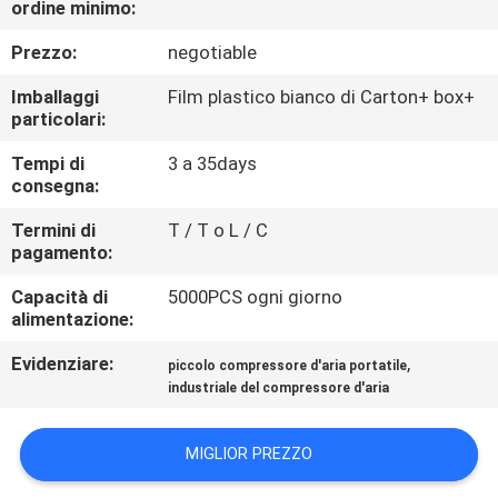
ordine minimo:
CONTROLLO
DI
Prezzo:
negotiable
QUALITÀ
Imballaggi
Film plastico bianco di Carton+ box+
particolari:
CONTATTICI
Tempi di
3 a 35days
consegna:
NOTIZIE
Termini di
T / T o L / C
pagamento:
Capacità di
5000PCS ogni giorno
MAPPA
alimentazione:
DEL
Evidenziare:
,
piccolo compressore d'aria portatile
SITO
industriale del compressore d'aria
PRIVACY
MIGLIOR PREZZO
POLICY