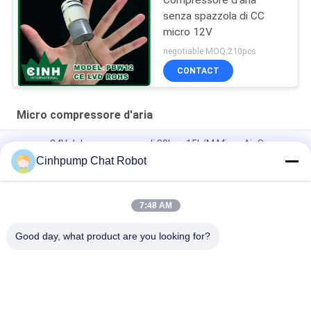
Compressore d'aria
senza spazzola di CC
micro 12V
negotiable MOQ:210pcs
CONTACT
Micro compressore d'aria
pompa 24V del compressore di 30kpa 15L/M Micro Air Screw
per lo strumento di massaggio dell'aria
Cinhpump Chat Robot
Compressore senza spazzola 12V dell'acqua dell'aria di CC
micro
7:48 AM
Micro compressore d'aria del doppio diaframma
Good day, what product are you looking for?
Categorie popolari
Tutti
Micro Pompa Di Aria
Mini Air Pump