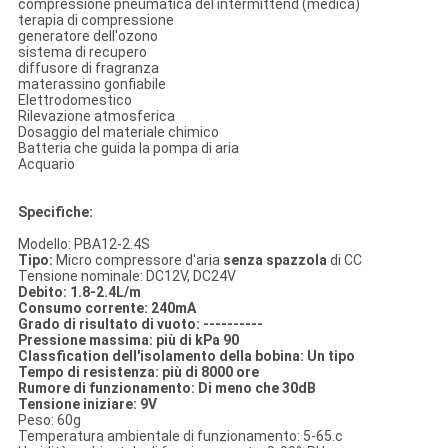
compressione pneumatica del intermittend (medica)
terapia di compressione
generatore dell'ozono
sistema di recupero
diffusore di fragranza
materassino gonfiabile
Elettrodomestico
Rilevazione atmosferica
Dosaggio del materiale chimico
Batteria che guida la pompa di aria
Acquario
Specifiche:
Modello: PBA12-2.4S
Tipo:
Micro compressore d'aria
senza spazzola
di CC
Tensione nominale: DC12V, DC24V
Debito: 1.8-2.4L/m
Consumo corrente: 240mA
Grado di risultato di vuoto: ----------
Pressione massima: più di kPa 90
Classfication dell'isolamento della bobina: Un tipo
Tempo di resistenza: più di 8000 ore
Rumore di funzionamento: Di meno che 30dB
Tensione iniziare: 9V
Peso: 60g
Temperatura ambientale di funzionamento: 5-65.c