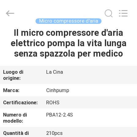
-
2026
Cinh
group
co.,limited.
Micro compressore d'aria
All
Rights
Reserved.
Il micro compressore d'aria
CASA
elettrico pompa la vita lunga
PRODOTTI
senza spazzola per medico
CIRCA
Luogo di
La Cina
origine:
NOI
Marca:
Cinhpump
GIRO
Certificazione:
ROHS
DELLA
Numero di
PBA12-2.4S
FABBRICA
modello:
Quantità di
210pcs