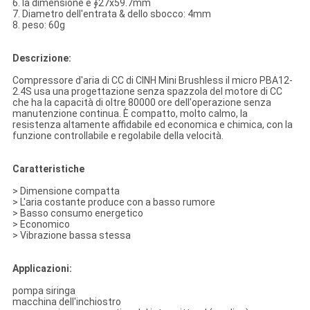
6. la dimensione è ∮27x59.7mm
7. Diametro dell'entrata & dello sbocco: 4mm
8. peso: 60g
Descrizione:
Compressore d'aria di CC di CINH Mini Brushless il micro PBA12-
2.4S usa una progettazione senza spazzola del motore di CC
che ha la capacità di oltre 80000 ore dell'operazione senza
manutenzione continua. È compatto, molto calmo, la
resistenza
altamente affidabile ed economica
e chimica, con la
funzione controllabile e regolabile della velocità.
Caratteristiche
>
Dimensione compatta
> L'aria costante produce con a basso rumore
> Basso consumo energetico
> Economico
> Vibrazione bassa stessa
Applicazioni:
pompa siringa
macchina dell'inchiostro