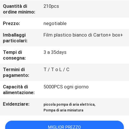
CONTROLLO
Quantità di
210pcs
ordine minimo:
DI
QUALITÀ
Prezzo:
negotiable
Imballaggi
Film plastico bianco di Carton+ box+
CONTATTICI
particolari:
Tempi di
3 a 35days
consegna:
NOTIZIE
Termini di
T / T o L / C
pagamento:
MAPPA
Capacità di
5000PCS ogni giorno
DEL
alimentazione:
SITO
Evidenziare:
,
piccola pompa di aria elettrica
Pompa di aria miniatura
PRIVACY
POLICY
MIGLIOR PREZZO