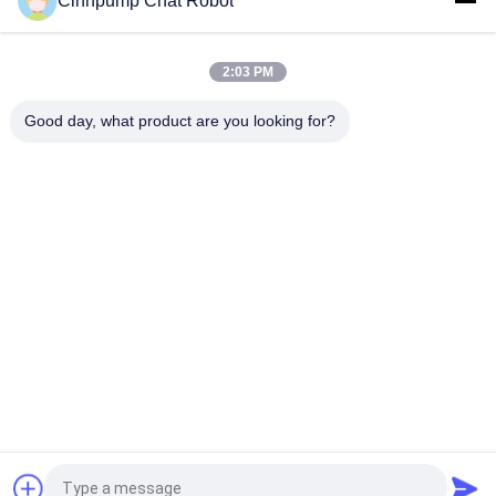
Cinhpump Chat Robot
Diaframma Mini Air Pump di PMA-15A 15L/M For Massage
Instrument
2:03 PM
Micro CC Mini Air Pump For Dosing di vuoto 12v del motore
senza spazzola
Good day, what product are you looking for?
Categorie popolari
Tutti
Micro Pompa Di Aria
Mini Air Pump
Pompa Di Aria Del 
Micro Pulsometro
Diaframma
Pompa Di Aria 
Pompa Senza 
Elettromagnetica
Spazzola Di CC
Pompa Di Aria 
Pompa Di Aria 
Silenziosa 
Elettrica Del Pallone
Dell'acquario
Richiedi un preventivo