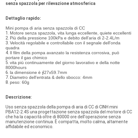
senza spazzola per rilevazione atmosferica
Dettaglio rapido:
Mini pompa di aria senza spazzola di CC
1.
Motore senza spazzola, vita lunga eccellente, quiete eccellenti
2.
Più della pressione 100kPa e debito dell'aria di 2-2.4L/m
3.
Velocità regolabile e controllabile con il segnale dell'onda
quadra
4.
Il film della pompa avanzato la resistenza corrosiva, può
portare il gas chimico
5.
vita più continuamente del giorno lavorativo e della notte
8000hours
6.
la dimensione è ∮27x59.7mm
7.
Diametro dell'entrata & dello sbocco: 4mm
8.
peso: 60g
Descrizione:
Uso senza spazzola della pompa di aria di CC di CINH mini
PBA12-2.4S una progettazione senza spazzola del motore di CC
che ha la capacità oltre di 80000 ore dell'operazione senza
manutenzione continua. È compatta, molto calma, altamente
affidabile ed economico.