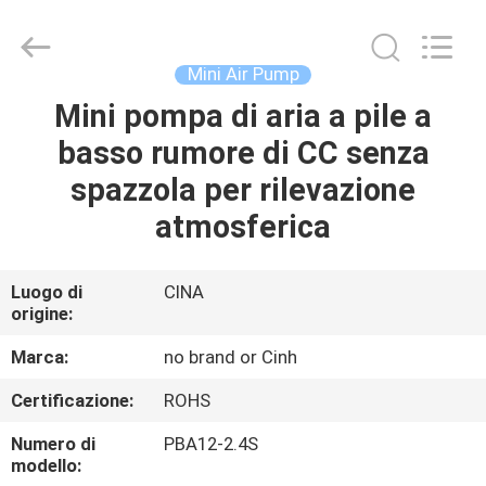
-
2026
Cinh
group
co.,limited.
Mini Air Pump
All
Rights
Reserved.
Mini pompa di aria a pile a
CASA
basso rumore di CC senza
PRODOTTI
spazzola per rilevazione
atmosferica
CIRCA
NOI
Luogo di
CINA
origine:
GIRO
Marca:
no brand or Cinh
DELLA
Certificazione:
ROHS
FABBRICA
Numero di
PBA12-2.4S
modello: