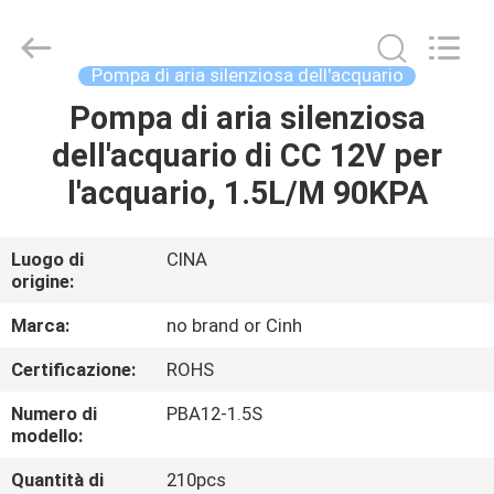
-
2026
Cinh
group
co.,limited.
Pompa di aria silenziosa dell'acquario
All
Rights
Reserved.
Pompa di aria silenziosa
CASA
dell'acquario di CC 12V per
PRODOTTI
l'acquario, 1.5L/M 90KPA
CIRCA
Luogo di
CINA
origine:
NOI
Marca:
no brand or Cinh
GIRO
Certificazione:
ROHS
DELLA
Numero di
PBA12-1.5S
FABBRICA
modello:
Quantità di
210pcs