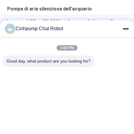
Pompa di aria silenziosa dell'acquario
la pompa di 30kpa 15L/M Silent Aquarium Air fornisce Oxgen
per il pesce
Cinhpump Chat Robot
pompa di aria silenziosa dell'acquario 12V
1:00 PM
pompe di aria doppie silenziose del diaframma della pompa di
aria dell'acquario 12V a basso rumore
Good day, what product are you looking for?
Categorie popolari
Tutti
Micro Pompa Di Aria
Mini Air Pump
Pompa Di Aria Del 
Micro Pulsometro
Diaframma
Pompa Di Aria 
Pompa Senza 
Elettromagnetica
Spazzola Di CC