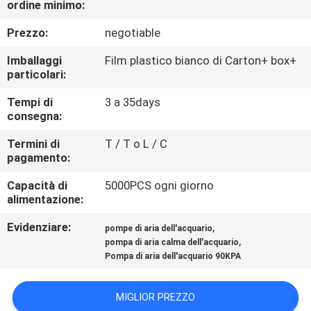
ordine minimo:
CONTROLLO
DI
Prezzo:
negotiable
QUALITÀ
Imballaggi
Film plastico bianco di Carton+ box+
particolari:
CONTATTICI
Tempi di
3 a 35days
consegna:
NOTIZIE
Termini di
T / T o L / C
pagamento:
Capacità di
5000PCS ogni giorno
MAPPA
alimentazione:
DEL
Evidenziare:
,
pompe di aria dell'acquario
SITO
,
pompa di aria calma dell'acquario
Pompa di aria dell'acquario 90KPA
PRIVACY
MIGLIOR PREZZO
POLICY