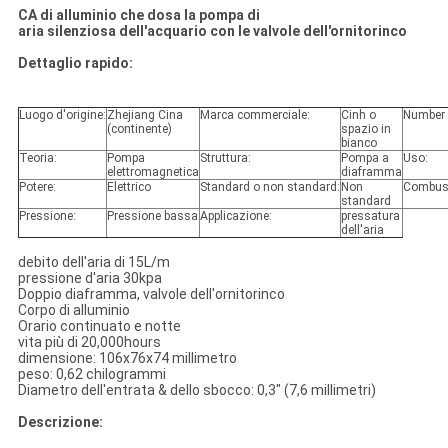
CA di alluminio che dosa la pompa di
aria silenziosa dell'acquario con le valvole dell'ornitorinco
Dettaglio rapido:
Luogo d'origine:
Zhejiang Cina
Marca commerciale:
Cinh o
Number 
(continente)
spazio in
bianco
Teoria:
Pompa
Struttura:
Pompa a
Uso:
elettromagnetica
diaframma
Potere:
Elettrico
Standard o non standard:
Non
Combust
standard
Pressione:
Pressione bassa
Applicazione:
pressatura
dell'aria
debito dell'aria di 15L/m
pressione d'aria 30kpa
Doppio diaframma, valvole dell'ornitorinco
Corpo di alluminio
Orario continuato e notte
vita più di 20,000hours
dimensione: 106x76x74 millimetro
peso: 0,62 chilogrammi
Diametro dell'entrata & dello sbocco: 0,3" (7,6 millimetri)
Descrizione: