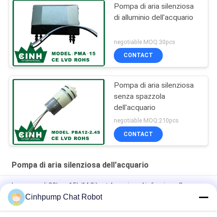
Pompa di aria silenziosa
di alluminio dell'acquario
negotiable MOQ:30pcs
CONTACT
Pompa di aria silenziosa
senza spazzola
dell'acquario
negotiable MOQ:210pcs
CONTACT
Pompa di aria silenziosa dell'acquario
la pompa di 30kpa 15L/M Silent Aquarium Air fornisce Oxgen
per il pesce
Cinhpump Chat Robot
pompa di aria silenziosa dell'acquario 12V