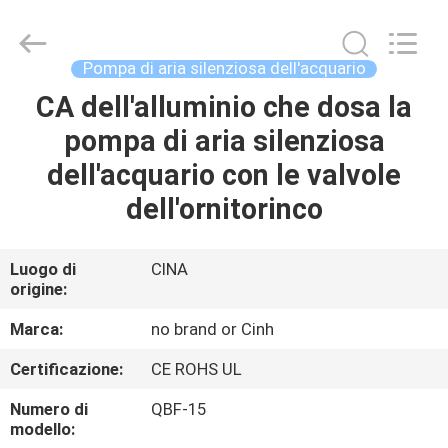
-
2026
Cinh
group
co.,limited.
Pompa di aria silenziosa dell'acquario
All
Rights
Reserved.
CA dell'alluminio che dosa la
CASA
pompa di aria silenziosa
PRODOTTI
dell'acquario con le valvole
dell'ornitorinco
CIRCA
NOI
Luogo di
CINA
origine:
GIRO
Marca:
no brand or Cinh
DELLA
Certificazione:
CE ROHS UL
FABBRICA
Numero di
QBF-15
modello: