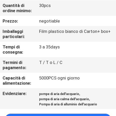
CONTROLLO
Quantità di
30pcs
ordine minimo:
DI
QUALITÀ
Prezzo:
negotiable
Imballaggi
Film plastico bianco di Carton+ box+
CONTATTICI
particolari:
Tempi di
3 a 35days
consegna:
NOTIZIE
Termini di
T / T o L / C
pagamento:
MAPPA
Capacità di
5000PCS ogni giorno
DEL
alimentazione:
SITO
Evidenziare:
,
pompe di aria dell'acquario
,
pompa di aria calma dell'acquario
PRIVACY
Pompa di aria di alluminio dell'acquario
POLICY