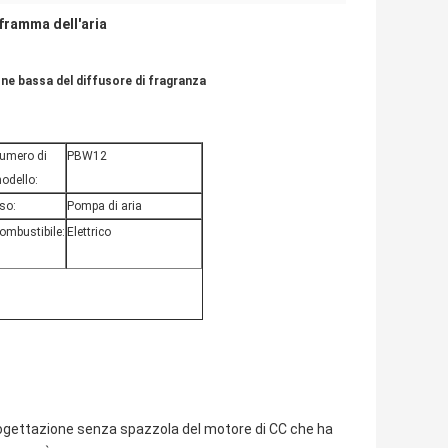
framma dell'aria
ne bassa del diffusore di fragranza
umero di
PBW12
odello:
so:
Pompa di aria
ombustibile:
Elettrico
ogettazione senza spazzola del motore di CC che ha