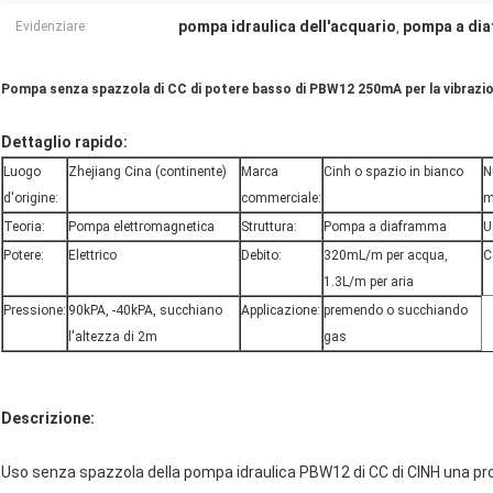
pompa idraulica dell'acquario
pompa a dia
Evidenziare:
,
Pompa senza spazzola di CC di potere basso di PBW12 250mA per la vibrazio
Dettaglio rapido:
Luogo
Zhejiang Cina (continente)
Marca
Cinh o spazio in bianco
N
d'origine:
commerciale:
m
Teoria:
Pompa elettromagnetica
Struttura:
Pompa a diaframma
U
Potere:
Elettrico
Debito:
320mL/m per acqua,
C
1.3L/m per aria
Pressione:
90kPA, -40kPA, succhiano
Applicazione:
premendo o succhiando
l'altezza di 2m
gas
Descrizione:
Uso senza spazzola della pompa idraulica PBW12 di CC di CINH una pr