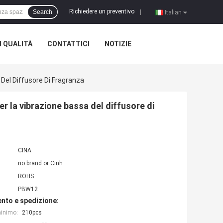
Richiedere un preventivo
Search
|
Italian
 QUALITÀ
CONTATTICI
NOTIZIE
el Diffusore Di Fragranza
 la vibrazione bassa del diffusore di
CINA
no brand or Cinh
ROHS
PBW12
nto e spedizione:
minimo:
210pcs