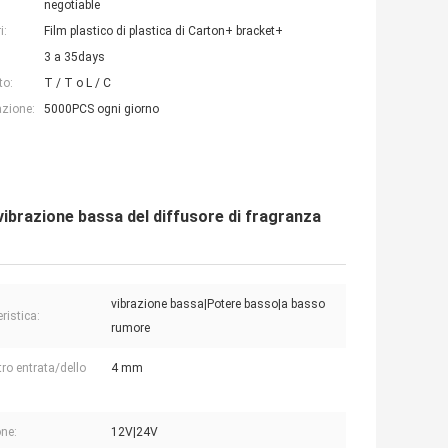
negotiable
i:
Film plastico di plastica di Carton+ bracket+
3 a 35days
to:
T / T o L / C
azione:
5000PCS ogni giorno
ibrazione bassa del diffusore di fragranza
vibrazione bassa|Potere basso|a basso
ristica:
rumore
ro entrata/dello
4 mm
ne:
12V|24V