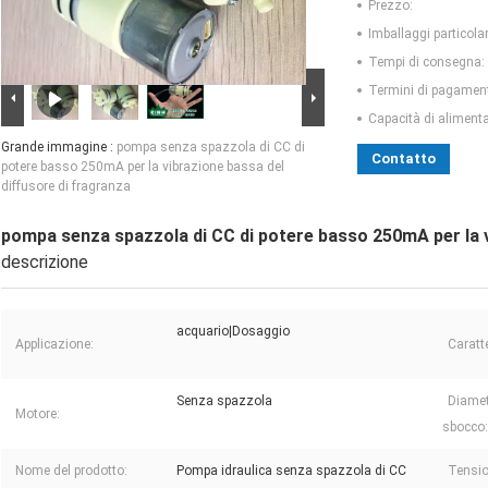
Prezzo:
Imballaggi particolar
Tempi di consegna:
Termini di pagamen
Capacità di aliment
Grande immagine :
pompa senza spazzola di CC di
Contatto
potere basso 250mA per la vibrazione bassa del
diffusore di fragranza
pompa senza spazzola di CC di potere basso 250mA per la v
descrizione
acquario|Dosaggio
Applicazione:
Caratte
Senza spazzola
Diamet
Motore:
sbocco:
Nome del prodotto:
Pompa idraulica senza spazzola di CC
Tensio