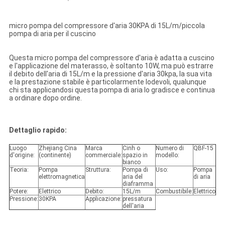
micro pompa del compressore d'aria 30KPA di 15L/m/piccola
pompa di aria per il cuscino
Questa micro pompa del compressore d'aria è adatta a cuscino
e l'applicazione del materasso, è soltanto 10W, ma può estrarre
il debito dell'aria di 15L/m e la pressione d'aria 30kpa, la sua vita
e la prestazione stabile è particolarmente lodevoli, qualunque
chi sta applicandosi questa pompa di aria lo gradisce e continua
a ordinare dopo ordine.
Dettaglio rapido:
Luogo
Zhejiang Cina
Marca
Cinh o
Numero di
QBF-15
d'origine:
(continente)
commerciale:
spazio in
modello:
bianco
Teoria:
Pompa
Struttura:
Pompa di
Uso:
Pompa
elettromagnetica
aria del
di aria
diaframma
Potere:
Elettrico
Debito:
15L/m
Combustibile:
Elettrico
Pressione:
30KPA
Applicazione:
pressatura
dell'aria