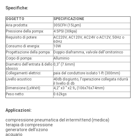
Specifiche:
OGGETTO
SPECIFICAZIONE
Aria prodotta:
30SCFH (15Lpm)
Pressione della pompa:
4.5PSI (30kpa)
Requisito di potere:
AC220V, AC120V, AC24V o AC12V, 50Hz o
60Hz
Consumo di energia:
10W
Progettazione della pompa:
Doppio diaframma, valvole dell'ornitorinco
Corpo di pompa:
Alluminio
Diametro dell'entrata & dello
0,3" (7.6mm)
sbocco:
Collegamenti elettrici:
paia del conduttore isolato 1-ft (300mm)
Livello acustico:
40db disgiunto, l'operazione collegata ridurrà
il livello di db
Dimensione (LxWxH):
4,2" x3 " x2.9„ (106x76x74mm)
Peso netto:
0.62kgs
Applicazioni:
compressione pneumatica del intermittend (medica)
terapia di compressione
generatore dell'ozono
acquario