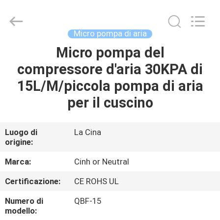
-
2026
Cinh
group
co.,limited.
Micro pompa di aria
All
Rights
Reserved.
Micro pompa del
CASA
compressore d'aria 30KPA di
PRODOTTI
15L/M/piccola pompa di aria
per il cuscino
CIRCA
NOI
Luogo di
La Cina
origine:
GIRO
Marca:
Cinh or Neutral
DELLA
Certificazione:
CE ROHS UL
FABBRICA
Numero di
QBF-15
modello: