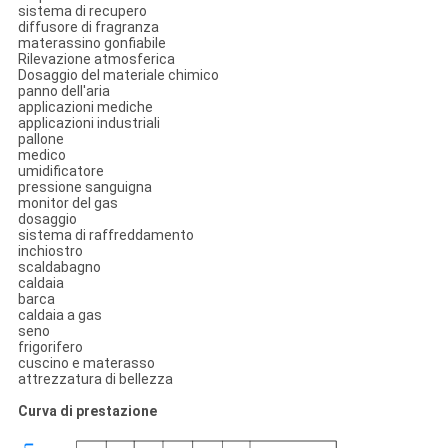
sistema di recupero
diffusore di fragranza
materassino gonfiabile
Rilevazione atmosferica
Dosaggio del materiale chimico
panno dell'aria
applicazioni mediche
applicazioni industriali
pallone
medico
umidificatore
pressione sanguigna
monitor del gas
dosaggio
sistema di raffreddamento
inchiostro
scaldabagno
caldaia
barca
caldaia a gas
seno
frigorifero
cuscino e materasso
attrezzatura di bellezza
Curva di prestazione