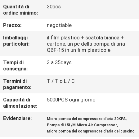
CONTROLLO
Quantità di
30pcs
ordine minimo:
DI
QUALITÀ
Prezzo:
negotiable
Imballaggi
il film plastico + scatola bianca +
CONTATTICI
particolari:
cartone, un pc della pompa di aria
QBF-15 in un film plastico e
Tempi di
3 a 35days
NOTIZIE
consegna:
Termini di
T / T o L / C
MAPPA
pagamento:
DEL
Capacità di
5000PCS ogni giorno
SITO
alimentazione:
Evidenziare:
,
Micro pompa del compressore d'aria 30KPA
PRIVACY
,
Pompa di 15L/M Micro Air Compressor
Micro pompa del compressore d'aria del cuscino
POLICY