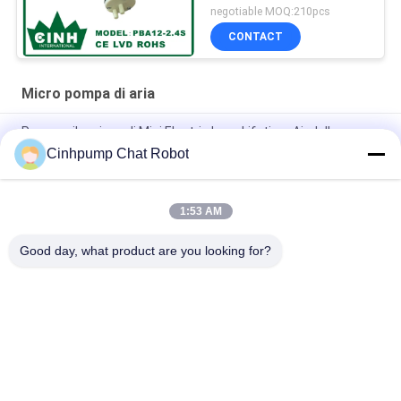
negotiable MOQ:210pcs
CONTACT
Micro pompa di aria
Pompa silenziosa di Mini Electric Long Lifetime Air della
pompa di aria di Cinhpump micro
Cinhpump Chat Robot
Pompa di aria di CC dell'acquario 12V micro non danneggiare
con il ritorno dell'acqua
1:53 AM
Pompa di aria medica di pressione sanguigna
Good day, what product are you looking for?
Categorie popolari
Tutti
Micro Pompa Di Aria
Mini Air Pump
Pompa Di Aria Del 
Micro Pulsometro