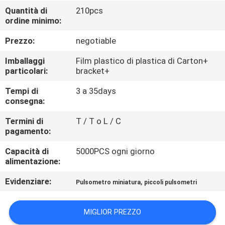
CONTROLLO
Quantità di
210pcs
ordine minimo:
DI
QUALITÀ
Prezzo:
negotiable
Imballaggi
Film plastico di plastica di Carton+
CONTATTICI
particolari:
bracket+
Tempi di
3 a 35days
consegna:
NOTIZIE
Termini di
T / T o L / C
pagamento:
MAPPA
Capacità di
5000PCS ogni giorno
DEL
alimentazione:
SITO
Evidenziare:
,
Pulsometro miniatura
piccoli pulsometri
PRIVACY
MIGLIOR PREZZO
POLICY