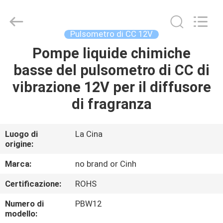
-
2026
Cinh
group
co.,limited.
Pulsometro di CC 12V
All
Rights
Reserved.
Pompe liquide chimiche
CASA
basse del pulsometro di CC di
PRODOTTI
vibrazione 12V per il diffusore
di fragranza
CIRCA
NOI
Luogo di
La Cina
origine:
GIRO
Marca:
no brand or Cinh
DELLA
Certificazione:
ROHS
FABBRICA
Numero di
PBW12
modello: