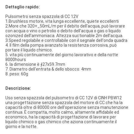
Dettaglio rapido:
Pulsometro senza spazzola di CC 12V
1.Brushless motore, vita lunga eccellente, quiete eccellenti
2.More che 320+_50mL/m per il debito dell'acqua, può lavorare
con acqua o vino o petrolio o debito dell'acqua o gas o liquido
ozonized dell'ammoniaca. Altezza suctionable 2m dell'acqua.
3.Speed regolabile e controllabile con il segnale dell'onda quadra
4.
Il film della pompa avanzato la resistenza corrosiva, può
portare il liquido chimico.
5.
vita più continuamente del giorno lavorativo e della notte
8000hours
6.
la dimensione è ∮27x59.7mm
7.
Diametro dell'entrata & dello sbocco: 4mm
8.
peso: 60g
Descrizione:
Uso senza spazzola del pulsometro di CC 12V di CINH PBW12
una progettazione senza spazzola del motore di CC che ha la
capacità oltre di 80000 ore dell'operazione senza manutenzione
continua. È compatta, molto calmo, altamente affidabile ed
economico, ha la capacità di progettazione di lavorare per
liquido chimico o gas chimico che aziona continuamente il
giorno e la notte.