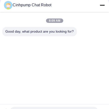
Cinhpump Chat Robot
Micro potere basso della pompa di aria dell'acquario di quiete
del pulsometro di CC 12V
8:09 AM
Potere basso dell'acquario/medico 12V CC del pulsometro,
1.5L/M 90KPA
Good day, what product are you looking for?
Categorie popolari
Tutti
Micro Pompa Di Aria
Mini Air Pump
Pompa Di Aria Del 
Micro Pulsometro
Diaframma
Pompa Di Aria 
Pompa Senza 
Elettromagnetica
Spazzola Di CC
Pompa Di Aria 
Pompa Di Aria 
Silenziosa 
Elettrica Del Pallone
Dell'acquario