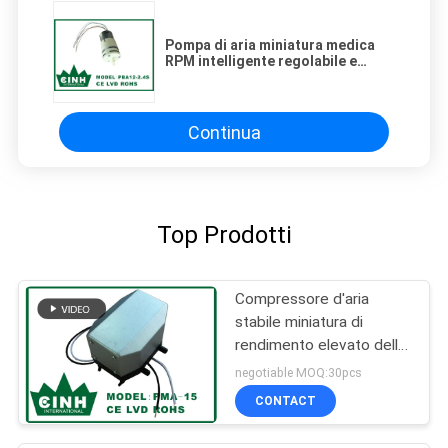
Pompa di aria miniatura medica
RPM intelligente regolabile e
controllabile con Mcu
Continua
Top Prodotti
Compressore d'aria
stabile miniatura di
rendimento elevato della
pompa di aria di potere
negotiable MOQ:30pcs
basso micro
CONTACT