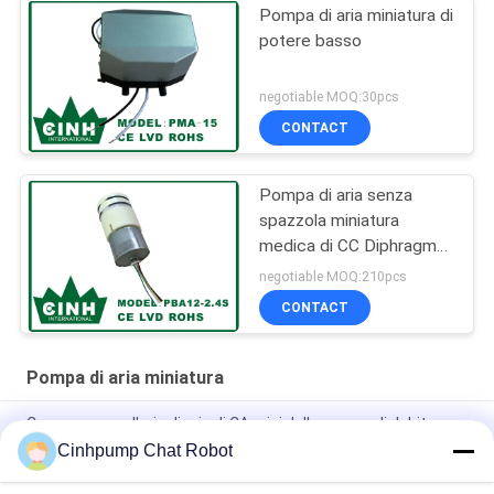
Pompa di aria miniatura di
potere basso
negotiable MOQ:30pcs
CONTACT
Pompa di aria senza
spazzola miniatura
medica di CC Diphragm
della pompa di aria 12V
negotiable MOQ:210pcs
micro
CONTACT
Pompa di aria miniatura
Compressore d'aria di aria di CA mini della pompa di debito
stabile a lungo termine miniatura dell'aria per il massaggio
Cinhpump Chat Robot
Pompa di aria miniatura di CA