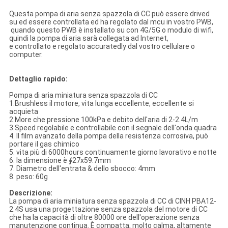
Questa pompa di aria senza spazzola di CC può essere drived
su ed essere controllata ed ha regolato dal mcu in vostro PWB,
quando questo PWB è installato su con 4G/5G o modulo di wifi,
quindi la pompa di aria sarà collegata ad Internet,
e controllato e regolato accuratedly dal vostro cellulare o
computer.
Dettaglio rapido:
Pompa di aria miniatura senza spazzola di CC
1.Brushless il motore, vita lunga eccellente, eccellente si
acquieta
2.More che pressione 100kPa e debito dell'aria di 2-2.4L/m
3.Speed regolabile e controllabile con il segnale dell'onda quadra
4. Il film avanzato della pompa della resistenza corrosiva, può
portare il gas chimico
5. vita più di 6000hours continuamente giorno lavorativo e notte
6. la dimensione è ∮27x59.7mm
7. Diametro dell'entrata & dello sbocco: 4mm
8. peso: 60g
Descrizione:
La pompa di aria miniatura senza spazzola di CC di CINH PBA12-
2.4S usa una progettazione senza spazzola del motore di CC
che ha la capacità di oltre 80000 ore dell'operazione senza
manutenzione continua. È compatta, molto calma, altamente