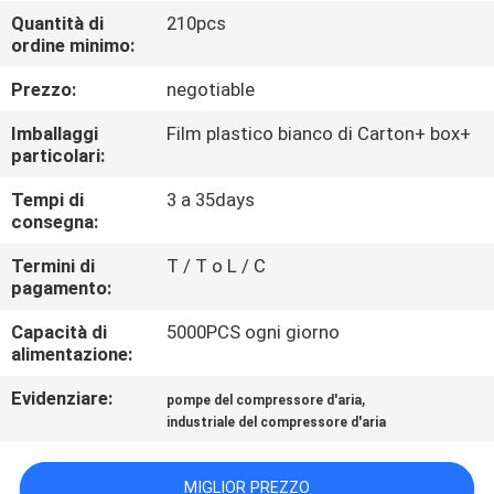
CONTROLLO
Quantità di
210pcs
ordine minimo:
DI
QUALITÀ
Prezzo:
negotiable
Imballaggi
Film plastico bianco di Carton+ box+
CONTATTICI
particolari:
Tempi di
3 a 35days
consegna:
NOTIZIE
Termini di
T / T o L / C
pagamento:
MAPPA
Capacità di
5000PCS ogni giorno
DEL
alimentazione:
SITO
Evidenziare:
,
pompe del compressore d'aria
industriale del compressore d'aria
PRIVACY
POLICY
MIGLIOR PREZZO