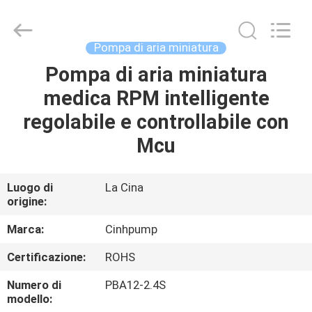
-
2026
Cinh
group
co.,limited.
Pompa di aria miniatura
All
Rights
Reserved.
Pompa di aria miniatura
CASA
medica RPM intelligente
PRODOTTI
regolabile e controllabile con
Mcu
CIRCA
NOI
Luogo di
La Cina
origine:
GIRO
Marca:
Cinhpump
DELLA
Certificazione:
ROHS
FABBRICA
Numero di
PBA12-2.4S
modello: