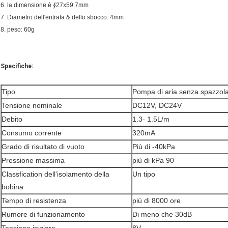
6. la dimensione è ∮27x59.7mm
7. Diametro dell'entrata & dello sbocco: 4mm
8. peso: 60g
Specifiche:
Tipo
Pompa di aria senza spazzola
Tensione nominale
DC12V, DC24V
Debito
1.3- 1.5L/m
Consumo corrente
320mA
Grado di risultato di vuoto
Più di -40kPa
Pressione massima
più di kPa 90
Classfication dell'isolamento della
Un tipo
bobina
Tempo di resistenza
più di 8000 ore
Rumore di funzionamento
Di meno che 30dB