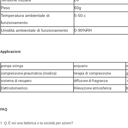
Tensione iniziare
8V
Peso
60g
Temperatura ambientale di
5-50.c
funzionamento
Umidità ambientale di funzionamento
0-90%RH
Applicazioni:
pompa siringa
acquario
m
compressione pneumatica (medica)
terapia di compressione
g
sistema di recupero
diffusore di fragranza
m
Elettrodomestico
Rilevazione atmosferica
B
FAQ
1.
Q: È voi una fabbrica o la società per azioni?