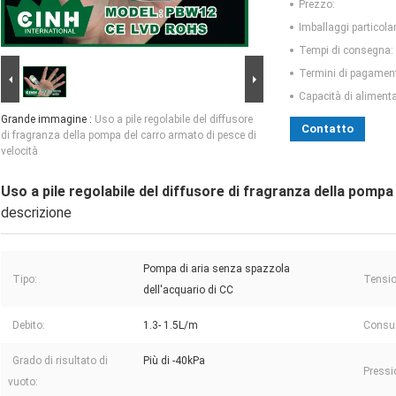
Prezzo:
Imballaggi particolar
Tempi di consegna:
Termini di pagamen
Capacità di aliment
Grande immagine :
Uso a pile regolabile del diffusore
Contatto
di fragranza della pompa del carro armato di pesce di
velocità
Uso a pile regolabile del diffusore di fragranza della pompa
descrizione
Pompa di aria senza spazzola
Tipo:
Tensio
dell'acquario di CC
Debito:
1.3- 1.5L/m
Consum
Grado di risultato di
Più di -40kPa
Press
vuoto: