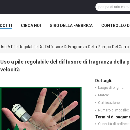
DOTTI
CIRCA NOI
GIRO DELLA FABBRICA
CONTROLLO DI
Uso A Pile Regolabile Del Diffusore Di Fragranza Della Pompa Del Carro
Uso a pile regolabile del diffusore di fragranza della
velocità
Dettagli:
Luogo di origine:
Marca:
Certificazione:
Numero di modello:
Termini di pagame
Quantità di ordine 