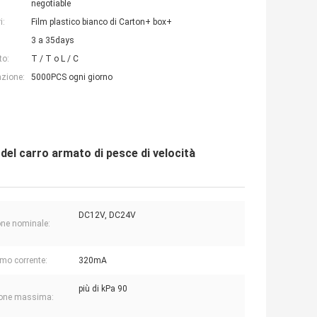
negotiable
i:
Film plastico bianco di Carton+ box+
3 a 35days
to:
T / T o L / C
azione:
5000PCS ogni giorno
 del carro armato di pesce di velocità
DC12V, DC24V
ne nominale:
o corrente:
320mA
più di kPa 90
ione massima: