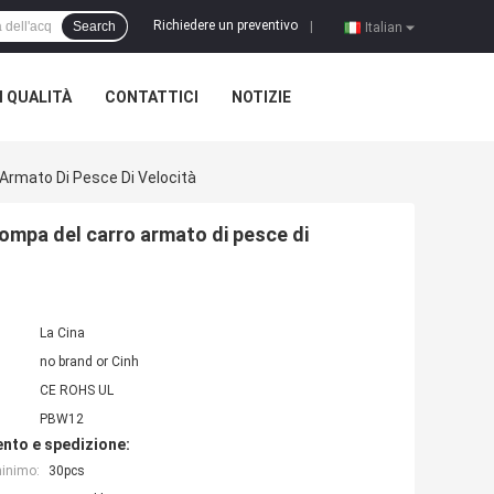
Richiedere un preventivo
Search
|
Italian
 QUALITÀ
CONTATTICI
NOTIZIE
 Armato Di Pesce Di Velocità
 pompa del carro armato di pesce di
La Cina
no brand or Cinh
CE ROHS UL
PBW12
nto e spedizione:
minimo:
30pcs