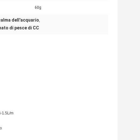
60g
calma dell'acquario
,
mato di pesce di CC
.3-1.5L/m
co