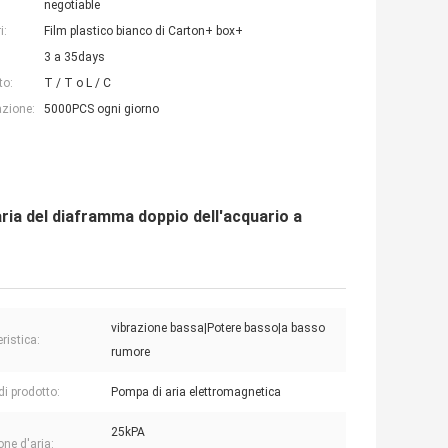
negotiable
i:
Film plastico bianco di Carton+ box+
3 a 35days
to:
T / T o L / C
azione:
5000PCS ogni giorno
ria del diaframma doppio dell'acquario a
vibrazione bassa|Potere basso|a basso
ristica:
rumore
i prodotto:
Pompa di aria elettromagnetica
25kPA
one d'aria: