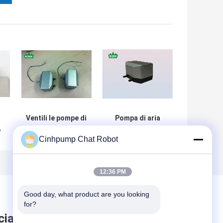
Ventili le pompe di
Pompa di aria
A
aria miniatura
miniatura
Cinhpump Chat Robot
della
elettrica del
barca/pompa
diaframma/pompa
elettromagnetica,
compressore
50HZ o 60HZ
d'aria con CE
12:36 PM
Good day, what product are you looking 
for?
ciare messaggio