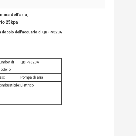
mma dell'aria
,
rio 25kpa
a doppio dell'acquario di QBF-9520A
umber di
QBF-9520A
odello:
so:
Pompa di aria
ombustibile:
Elettrico