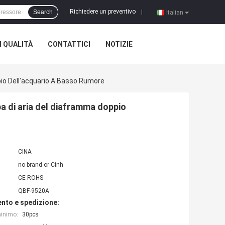
Richiedere un preventivo
Search
|
Italian
 QUALITÀ
CONTATTICI
NOTIZIE
io Dell'acquario A Basso Rumore
a di aria del diaframma doppio
CINA
no brand or Cinh
CE ROHS
QBF-9520A
nto e spedizione:
minimo:
30pcs