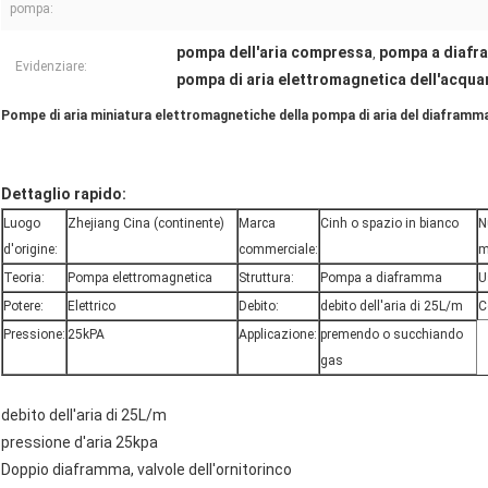
pompa:
pompa dell'aria compressa
pompa a diafra
,
Evidenziare:
pompa di aria elettromagnetica dell'acqua
Pompe di aria miniatura elettromagnetiche della pompa di aria del diaframm
Dettaglio rapido:
Luogo
Zhejiang Cina (continente)
Marca
Cinh o spazio in bianco
N
d'origine:
commerciale:
m
Teoria:
Pompa elettromagnetica
Struttura:
Pompa a diaframma
U
Potere:
Elettrico
Debito:
debito dell'aria di 25L/m
C
Pressione:
25kPA
Applicazione:
premendo o succhiando
gas
debito dell'aria di 25L/m
pressione d'aria 25kpa
Doppio diaframma, valvole dell'ornitorinco