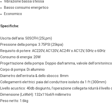
Vibrazione bassa stessa
Basso consumo energetico
Economico
Specifiche:
Uscita dell'aria: 50SCFH (25Lpm)
Pressione della pompa: 3.75PSI (25kpa)
Requisito di potere: AC220V, AC120V, AC24V o AC12V, 50Hz o 60Hz
Consumo di energia: 20W
Progettazione della pompa: Doppio diaframma, valvole dell'ornitorinco
Corpo di pompa: Di alluminio
Diametro dell'entrata & dello sbocco: 8mm
Collegamenti elettrici: paia del conduttore isolato da 1 ft (300mm)
Livello acustico: 40db disgiunto, l'operazione collegata ridurrà il livello 
Dimensione (LxWxH): 132x116x69 millimetro
Peso netto: 1.6kg