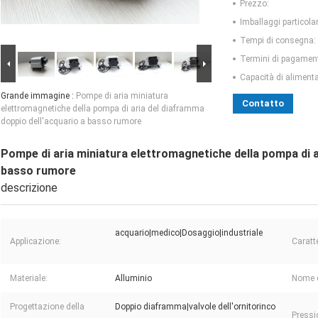
Prezzo:
Imballaggi particolar
Tempi di consegna:
Termini di pagamen
Capacità di aliment
Grande immagine :
Pompe di aria miniatura
Contatto
elettromagnetiche della pompa di aria del diaframma
doppio dell'acquario a basso rumore
Pompe di aria miniatura elettromagnetiche della pompa di a
basso rumore
descrizione
acquario|medico|Dosaggio|industriale
Applicazione:
Caratte
Materiale:
Alluminio
Nome d
Progettazione della
Doppio diaframma|valvole dell'ornitorinco
Pressi