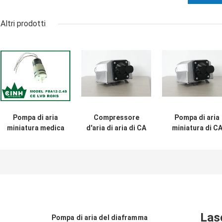
Altri prodotti
Pompa di aria
Compressore
Pompa di aria
miniatura medica
d'aria di aria di CA
miniatura di C
RPM intelligente
mini della pompa
regolabile e
di debito stabile a
controllabile con
lungo termine
Mcu
miniatura dell'aria
per il massaggio
Las
Pompa di aria del diaframma